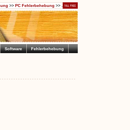
bung
>>
PC Fehlerbehebung
>> .
Software
Fehlerbehebung