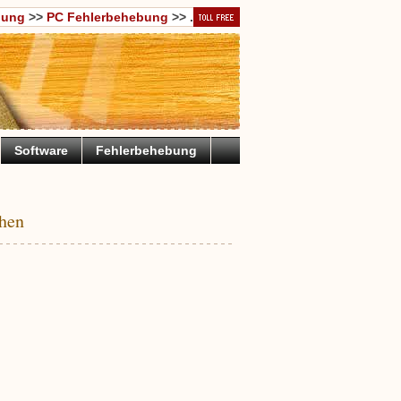
bung
>>
PC Fehlerbehebung
>> .
Software
Fehlerbehebung
hen