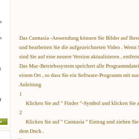
…
h
…
Das Camtasia -Anwendung können Sie Bilder auf Ihre
n
und bearbeiten Sie die aufgezeichneten Video . Wenn
sind Sie auf eine neuere Version aktualisieren , entfe
Das Mac-Betriebssystem speichert alle Programmdate
l
einem Ort , so dass Sie ein Software-Programm mit nu
Anleitung
1
f
Klicken Sie auf " Finder "-Symbol und klicken Sie
2
Klicken Sie auf " Camtasia " Eintrag und ziehen Si
e
dem Dock .