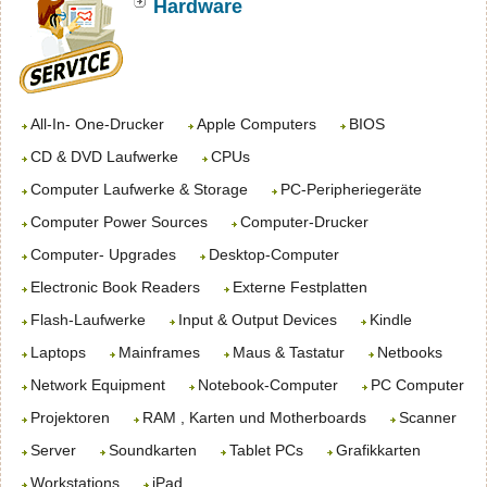
Hardware
All-In- One-Drucker
Apple Computers
BIOS
CD & DVD Laufwerke
CPUs
Computer Laufwerke & Storage
PC-Peripheriegeräte
Computer Power Sources
Computer-Drucker
Computer- Upgrades
Desktop-Computer
Electronic Book Readers
Externe Festplatten
Flash-Laufwerke
Input & Output Devices
Kindle
Laptops
Mainframes
Maus & Tastatur
Netbooks
Network Equipment
Notebook-Computer
PC Computer
Projektoren
RAM , Karten und Motherboards
Scanner
Server
Soundkarten
Tablet PCs
Grafikkarten
Workstations
iPad