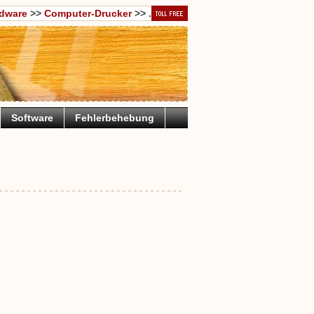
dware
>>
Computer-Drucker
>> .
Software
Fehlerbehebung