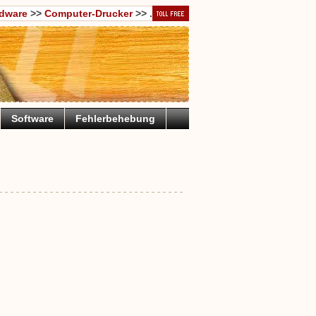
dware
>>
Computer-Drucker
>> .
Software
Fehlerbehebung