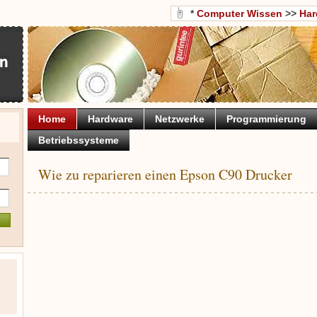
*
Computer Wissen
>>
Har
Home
Hardware
Netzwerke
Programmierung
Betriebssysteme
Wie zu reparieren einen Epson C90 Drucker