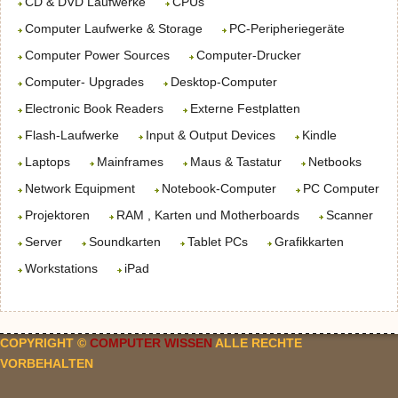
CD & DVD Laufwerke
CPUs
Computer Laufwerke & Storage
PC-Peripheriegeräte
Computer Power Sources
Computer-Drucker
Computer- Upgrades
Desktop-Computer
Electronic Book Readers
Externe Festplatten
Flash-Laufwerke
Input & Output Devices
Kindle
Laptops
Mainframes
Maus & Tastatur
Netbooks
Network Equipment
Notebook-Computer
PC Computer
Projektoren
RAM , Karten und Motherboards
Scanner
Server
Soundkarten
Tablet PCs
Grafikkarten
Workstations
iPad
COPYRIGHT ©
COMPUTER WISSEN
ALLE RECHTE
VORBEHALTEN