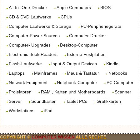
All-In- One-Drucker
Apple Computers
BIOS
CD & DVD Laufwerke
CPUs
Computer Laufwerke & Storage
PC-Peripheriegeräte
Computer Power Sources
Computer-Drucker
Computer- Upgrades
Desktop-Computer
Electronic Book Readers
Externe Festplatten
Flash-Laufwerke
Input & Output Devices
Kindle
Laptops
Mainframes
Maus & Tastatur
Netbooks
Network Equipment
Notebook-Computer
PC Computer
Projektoren
RAM , Karten und Motherboards
Scanner
Server
Soundkarten
Tablet PCs
Grafikkarten
Workstations
iPad
COPYRIGHT ©
COMPUTER WISSEN
ALLE RECHTE