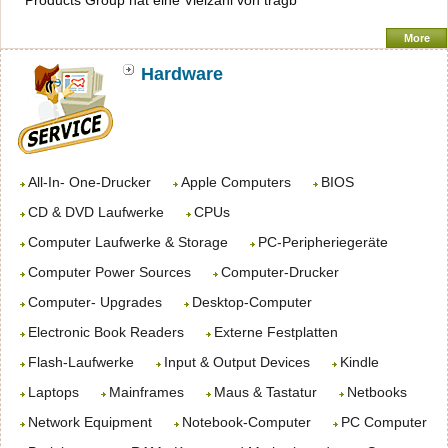
Products Group hat eine Vielzahl von tragb
More
Hardware
All-In- One-Drucker
Apple Computers
BIOS
CD & DVD Laufwerke
CPUs
Computer Laufwerke & Storage
PC-Peripheriegeräte
Computer Power Sources
Computer-Drucker
Computer- Upgrades
Desktop-Computer
Electronic Book Readers
Externe Festplatten
Flash-Laufwerke
Input & Output Devices
Kindle
Laptops
Mainframes
Maus & Tastatur
Netbooks
Network Equipment
Notebook-Computer
PC Computer