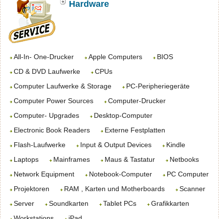
Hardware
All-In- One-Drucker
Apple Computers
BIOS
CD & DVD Laufwerke
CPUs
Computer Laufwerke & Storage
PC-Peripheriegeräte
Computer Power Sources
Computer-Drucker
Computer- Upgrades
Desktop-Computer
Electronic Book Readers
Externe Festplatten
Flash-Laufwerke
Input & Output Devices
Kindle
Laptops
Mainframes
Maus & Tastatur
Netbooks
Network Equipment
Notebook-Computer
PC Computer
Projektoren
RAM , Karten und Motherboards
Scanner
Server
Soundkarten
Tablet PCs
Grafikkarten
Workstations
iPad