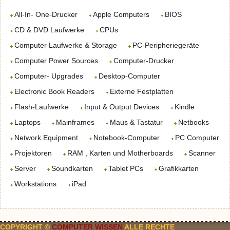
All-In- One-Drucker
Apple Computers
BIOS
CD & DVD Laufwerke
CPUs
Computer Laufwerke & Storage
PC-Peripheriegeräte
Computer Power Sources
Computer-Drucker
Computer- Upgrades
Desktop-Computer
Electronic Book Readers
Externe Festplatten
Flash-Laufwerke
Input & Output Devices
Kindle
Laptops
Mainframes
Maus & Tastatur
Netbooks
Network Equipment
Notebook-Computer
PC Computer
Projektoren
RAM , Karten und Motherboards
Scanner
Server
Soundkarten
Tablet PCs
Grafikkarten
Workstations
iPad
COPYRIGHT ©
COMPUTER WISSEN
ALLE RECHTE