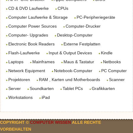
CD & DVD Laufwerke
CPUs
Computer Laufwerke & Storage
PC-Peripheriegeräte
Computer Power Sources
Computer-Drucker
Computer- Upgrades
Desktop-Computer
Electronic Book Readers
Externe Festplatten
Flash-Laufwerke
Input & Output Devices
Kindle
Laptops
Mainframes
Maus & Tastatur
Netbooks
Network Equipment
Notebook-Computer
PC Computer
Projektoren
RAM , Karten und Motherboards
Scanner
Server
Soundkarten
Tablet PCs
Grafikkarten
Workstations
iPad
COPYRIGHT ©
COMPUTER WISSEN
ALLE RECHTE
VORBEHALTEN