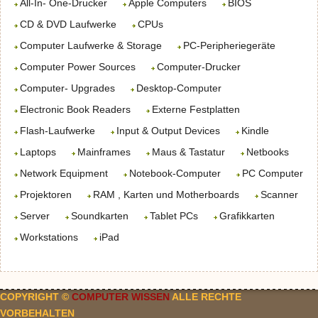
All-In- One-Drucker
Apple Computers
BIOS
CD & DVD Laufwerke
CPUs
Computer Laufwerke & Storage
PC-Peripheriegeräte
Computer Power Sources
Computer-Drucker
Computer- Upgrades
Desktop-Computer
Electronic Book Readers
Externe Festplatten
Flash-Laufwerke
Input & Output Devices
Kindle
Laptops
Mainframes
Maus & Tastatur
Netbooks
Network Equipment
Notebook-Computer
PC Computer
Projektoren
RAM , Karten und Motherboards
Scanner
Server
Soundkarten
Tablet PCs
Grafikkarten
Workstations
iPad
COPYRIGHT ©
COMPUTER WISSEN
ALLE RECHTE
VORBEHALTEN