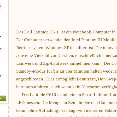
 & …
Das Dell Latitude C610 ist ein Notebook-Computer in 
-
Der Computer verwendet den Intel Pentium III Mobile
Betriebssystem Windows XP installiert ist. Die innova
HP …
, die eine Vielzahl von Geräten, einschließlich einer z
d
Laufwerk und Zip-Laufwerk aufnehmen kann . Der Comp
Standby-Modus für bis zu vier Minuten halten weder m
0D…
angeschlossen . Dies ermöglicht Benutzern, Hot-Swap-
herunterzufahren , auch wenn kein Netzstrom verfügba
Das Latitude C610 ist mit einem Smart Lithium-Ion 
e
LED messen. Die Menge an Zeit, die Sie den Computer
kann , ohne Aufladung , es hängt von mehreren Fakto