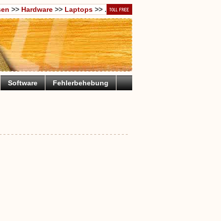
sen
>>
Hardware
>>
Laptops
>> .
Software
Fehlerbehebung