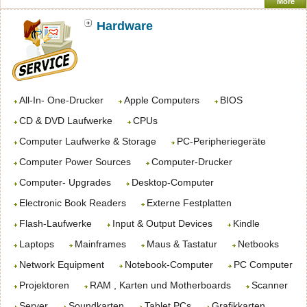
More
Hardware
All-In- One-Drucker
Apple Computers
BIOS
CD & DVD Laufwerke
CPUs
Computer Laufwerke & Storage
PC-Peripheriegeräte
Computer Power Sources
Computer-Drucker
Computer- Upgrades
Desktop-Computer
Electronic Book Readers
Externe Festplatten
Flash-Laufwerke
Input & Output Devices
Kindle
Laptops
Mainframes
Maus & Tastatur
Netbooks
Network Equipment
Notebook-Computer
PC Computer
Projektoren
RAM , Karten und Motherboards
Scanner
Server
Soundkarten
Tablet PCs
Grafikkarten