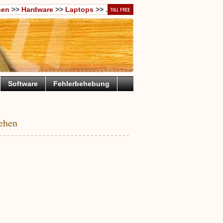
sen
>>
Hardware
>>
Laptops
>> .
Software
Fehlerbehebung
ehen