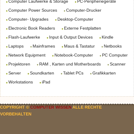
Computer Laufwerke & Storage
PC-Peripheriegeräte
Computer Power Sources
Computer-Drucker
Computer- Upgrades
Desktop-Computer
Electronic Book Readers
Externe Festplatten
Flash-Laufwerke
Input & Output Devices
Kindle
Laptops
Mainframes
Maus & Tastatur
Netbooks
Network Equipment
Notebook-Computer
PC Computer
Projektoren
RAM , Karten und Motherboards
Scanner
Server
Soundkarten
Tablet PCs
Grafikkarten
Workstations
iPad
COPYRIGHT ©
COMPUTER WISSEN
ALLE RECHTE
VORBEHALTEN