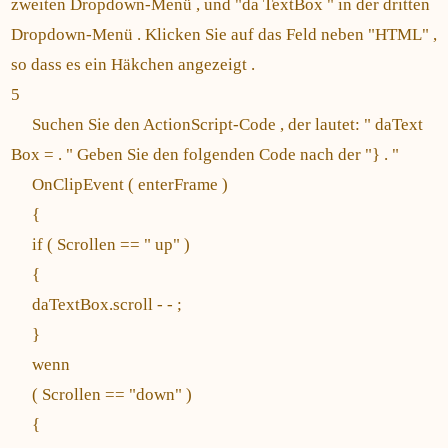
zweiten Dropdown-Menü , und "da TextBox " in der dritten
Dropdown-Menü . Klicken Sie auf das Feld neben "HTML" ,
so dass es ein Häkchen angezeigt .
5
Suchen Sie den ActionScript-Code , der lautet: " daText
Box = . " Geben Sie den folgenden Code nach der "} . "
OnClipEvent ( enterFrame )
{
if ( Scrollen == " up" )
{
daTextBox.scroll - - ​​;
}
wenn
( Scrollen == "down" )
{