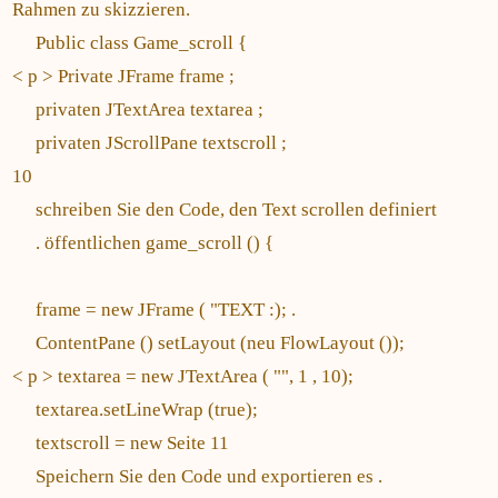
Rahmen zu skizzieren.
Public class Game_scroll {
< p > Private JFrame frame ;
privaten JTextArea textarea ;
privaten JScrollPane textscroll ;
10
schreiben Sie den Code, den Text scrollen definiert
. öffentlichen game_scroll () {
frame = new JFrame ( "TEXT :); .
ContentPane () setLayout (neu FlowLayout ());
< p > textarea = new JTextArea ( "", 1 , 10);
textarea.setLineWrap (true);
textscroll = new Seite 11
Speichern Sie den Code und exportieren es .