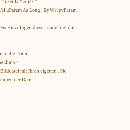
user32 " Alias ​​"
Val uParam As Long , ByVal lpvParam
Das Hinzufügen dieser Code fügt die
 in die Datei :
per.bmp "
ilddatei mit Ihren eigenen . Sie
Namen der Datei.