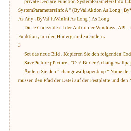
private Declare Function SystemParametersInfo Lib " 
SystemParametersInfoA " (ByVal Aktion As Long , By
As Any , ByVal fuWinIni As Long ) As Long
Diese Codezeile ist der Aufruf der Windows- API . 
Funktion , um den Hintergrund zu ändern.
3
Set das neue Bild . Kopieren Sie den folgenden Code
SavePicture pPicture , "C: \\ Bilder \\ changewallpa
Ändern Sie den " changewallpaper.bmp " Name der B
müssen den Pfad der Datei auf der Festplatte und den 