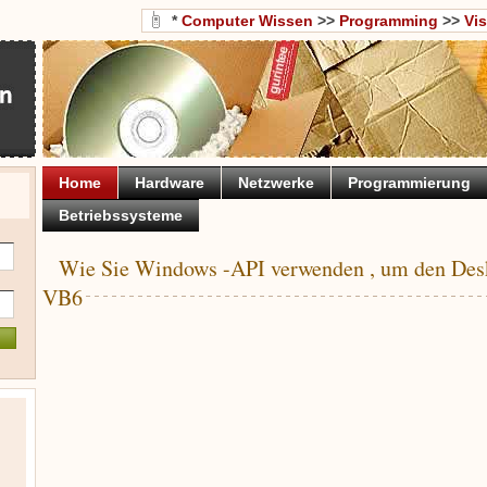
*
Computer Wissen
>>
Programming
>>
Vi
Home
Hardware
Netzwerke
Programmierung
Betriebssysteme
Wie Sie Windows -API verwenden , um den Desk
VB6