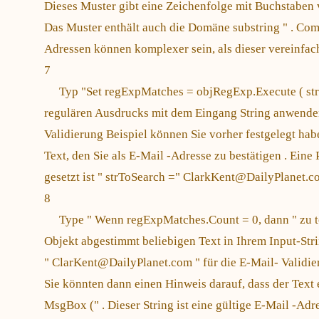
Dieses Muster gibt eine Zeichenfolge mit Buchstaben 
Das Muster enthält auch die Domäne substring " . Com.
Adressen können komplexer sein, als dieser vereinfac
7
Typ "Set regExpMatches = objRegExp.Execute ( strT
regulären Ausdrucks mit dem Eingang String anwenden 
Validierung Beispiel können Sie vorher festgelegt hab
Text, den Sie als E-Mail -Adresse zu bestätigen . Ein
gesetzt ist " strToSearch =" ClarkKent@DailyPlanet.c
8
Type " Wenn regExpMatches.Count = 0, dann " zu te
Objekt abgestimmt beliebigen Text in Ihrem Input-Str
" ClarKent@DailyPlanet.com " für die E-Mail- Validie
Sie könnten dann einen Hinweis darauf, dass der Text e
MsgBox (" . Dieser String ist eine gültige E-Mail -Adre