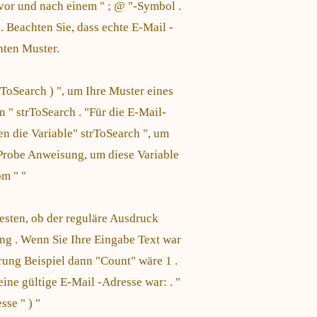
vor und nach einem " ; @ "-Symbol .
 Beachten Sie, dass echte E-Mail -
hten Muster.
oSearch ) ", um Ihre Muster eines
" strToSearch . "Für die E-Mail-
en die Variable" strToSearch ", um
e Probe Anweisung, um diese Variable
om " "
sten, ob der reguläre Ausdruck
ing . Wenn Sie Ihre Eingabe Text war
rung Beispiel dann "Count" wäre 1 .
ine gültige E-Mail -Adresse war: . "
sse " ) "