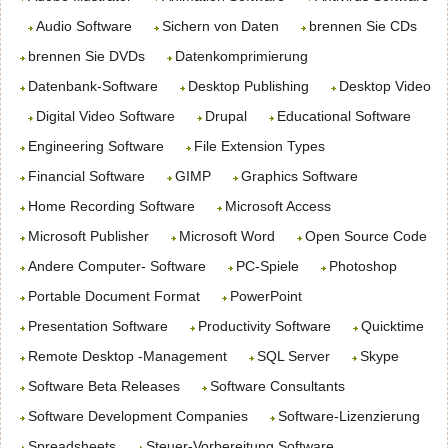
Audio Software
Sichern von Daten
brennen Sie CDs
brennen Sie DVDs
Datenkomprimierung
Datenbank-Software
Desktop Publishing
Desktop Video
Digital Video Software
Drupal
Educational Software
Engineering Software
File Extension Types
Financial Software
GIMP
Graphics Software
Home Recording Software
Microsoft Access
Microsoft Publisher
Microsoft Word
Open Source Code
Andere Computer- Software
PC-Spiele
Photoshop
Portable Document Format
PowerPoint
Presentation Software
Productivity Software
Quicktime
Remote Desktop -Management
SQL Server
Skype
Software Beta Releases
Software Consultants
Software Development Companies
Software-Lizenzierung
Spreadsheets
Steuer-Vorbereitung Software