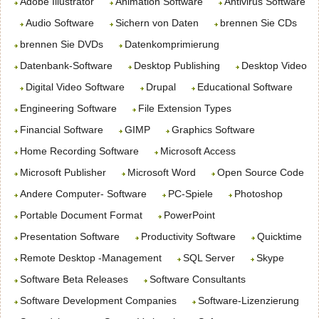
Adobe Illustrator
Animation Software
Antivirus Software
Audio Software
Sichern von Daten
brennen Sie CDs
brennen Sie DVDs
Datenkomprimierung
Datenbank-Software
Desktop Publishing
Desktop Video
Digital Video Software
Drupal
Educational Software
Engineering Software
File Extension Types
Financial Software
GIMP
Graphics Software
Home Recording Software
Microsoft Access
Microsoft Publisher
Microsoft Word
Open Source Code
Andere Computer- Software
PC-Spiele
Photoshop
Portable Document Format
PowerPoint
Presentation Software
Productivity Software
Quicktime
Remote Desktop -Management
SQL Server
Skype
Software Beta Releases
Software Consultants
Software Development Companies
Software-Lizenzierung