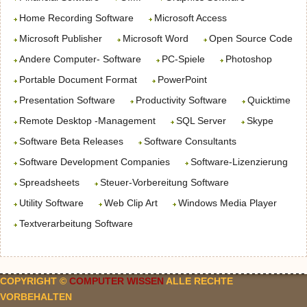
Home Recording Software
Microsoft Access
Microsoft Publisher
Microsoft Word
Open Source Code
Andere Computer- Software
PC-Spiele
Photoshop
Portable Document Format
PowerPoint
Presentation Software
Productivity Software
Quicktime
Remote Desktop -Management
SQL Server
Skype
Software Beta Releases
Software Consultants
Software Development Companies
Software-Lizenzierung
Spreadsheets
Steuer-Vorbereitung Software
Utility Software
Web Clip Art
Windows Media Player
Textverarbeitung Software
COPYRIGHT ©
COMPUTER WISSEN
ALLE RECHTE
VORBEHALTEN