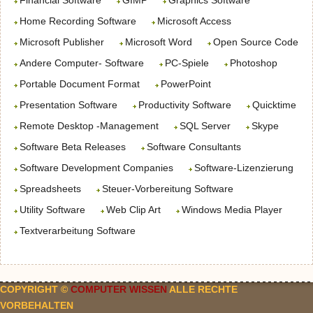
Financial Software
GIMP
Graphics Software
Home Recording Software
Microsoft Access
Microsoft Publisher
Microsoft Word
Open Source Code
Andere Computer- Software
PC-Spiele
Photoshop
Portable Document Format
PowerPoint
Presentation Software
Productivity Software
Quicktime
Remote Desktop -Management
SQL Server
Skype
Software Beta Releases
Software Consultants
Software Development Companies
Software-Lizenzierung
Spreadsheets
Steuer-Vorbereitung Software
Utility Software
Web Clip Art
Windows Media Player
Textverarbeitung Software
COPYRIGHT ©
COMPUTER WISSEN
ALLE RECHTE
VORBEHALTEN