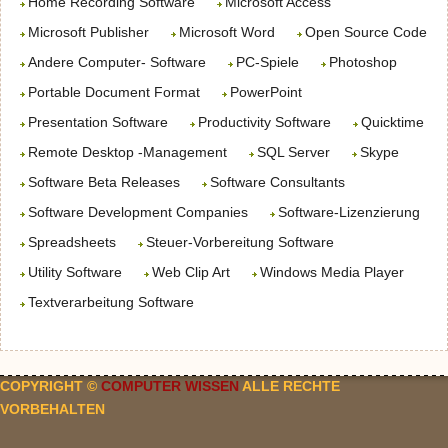
Home Recording Software
Microsoft Access
Microsoft Publisher
Microsoft Word
Open Source Code
Andere Computer- Software
PC-Spiele
Photoshop
Portable Document Format
PowerPoint
Presentation Software
Productivity Software
Quicktime
Remote Desktop -Management
SQL Server
Skype
Software Beta Releases
Software Consultants
Software Development Companies
Software-Lizenzierung
Spreadsheets
Steuer-Vorbereitung Software
Utility Software
Web Clip Art
Windows Media Player
Textverarbeitung Software
COPYRIGHT ©
COMPUTER WISSEN
ALLE RECHTE
VORBEHALTEN