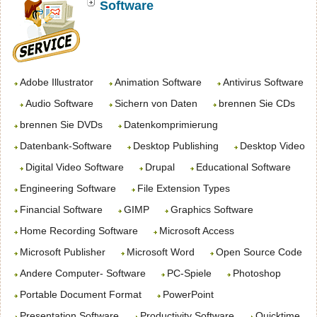
Software
Adobe Illustrator
Animation Software
Antivirus Software
Audio Software
Sichern von Daten
brennen Sie CDs
brennen Sie DVDs
Datenkomprimierung
Datenbank-Software
Desktop Publishing
Desktop Video
Digital Video Software
Drupal
Educational Software
Engineering Software
File Extension Types
Financial Software
GIMP
Graphics Software
Home Recording Software
Microsoft Access
Microsoft Publisher
Microsoft Word
Open Source Code
Andere Computer- Software
PC-Spiele
Photoshop
Portable Document Format
PowerPoint
Presentation Software
Productivity Software
Quicktime