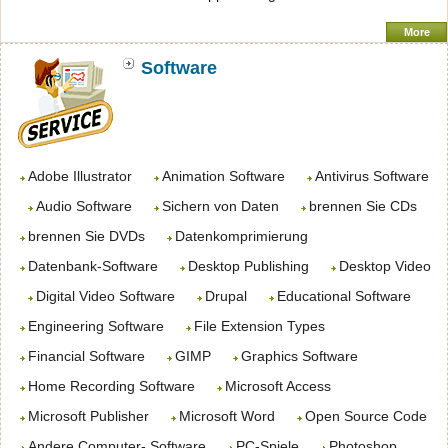
More
Software
Adobe Illustrator
Animation Software
Antivirus Software
Audio Software
Sichern von Daten
brennen Sie CDs
brennen Sie DVDs
Datenkomprimierung
Datenbank-Software
Desktop Publishing
Desktop Video
Digital Video Software
Drupal
Educational Software
Engineering Software
File Extension Types
Financial Software
GIMP
Graphics Software
Home Recording Software
Microsoft Access
Microsoft Publisher
Microsoft Word
Open Source Code
Andere Computer- Software
PC-Spiele
Photoshop