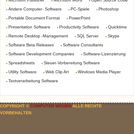
Microsoft Publisher
Microsoft Word
Open Source Code
Andere Computer- Software
PC-Spiele
Photoshop
Portable Document Format
PowerPoint
Presentation Software
Productivity Software
Quicktime
Remote Desktop -Management
SQL Server
Skype
Software Beta Releases
Software Consultants
Software Development Companies
Software-Lizenzierung
Spreadsheets
Steuer-Vorbereitung Software
Utility Software
Web Clip Art
Windows Media Player
Textverarbeitung Software
COPYRIGHT ©
COMPUTER WISSEN
ALLE RECHTE
VORBEHALTEN