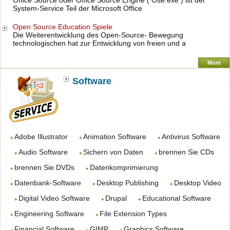
Office Source oder Office Source Engine ( Ose.exe ) ist der
System-Service Teil der Microsoft Office
Open Source Education Spiele
Die Weiterentwicklung des Open-Source- Bewegung
technologischen hat zur Entwicklung von freien und a
More
Software
Adobe Illustrator
Animation Software
Antivirus Software
Audio Software
Sichern von Daten
brennen Sie CDs
brennen Sie DVDs
Datenkomprimierung
Datenbank-Software
Desktop Publishing
Desktop Video
Digital Video Software
Drupal
Educational Software
Engineering Software
File Extension Types
Financial Software
GIMP
Graphics Software