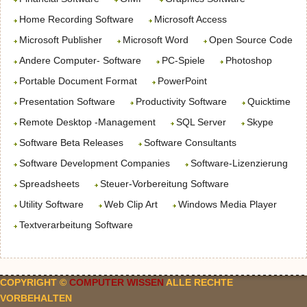
Home Recording Software
Microsoft Access
Microsoft Publisher
Microsoft Word
Open Source Code
Andere Computer- Software
PC-Spiele
Photoshop
Portable Document Format
PowerPoint
Presentation Software
Productivity Software
Quicktime
Remote Desktop -Management
SQL Server
Skype
Software Beta Releases
Software Consultants
Software Development Companies
Software-Lizenzierung
Spreadsheets
Steuer-Vorbereitung Software
Utility Software
Web Clip Art
Windows Media Player
Textverarbeitung Software
COPYRIGHT ©
COMPUTER WISSEN
ALLE RECHTE
VORBEHALTEN