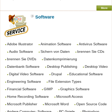
More
Software
Adobe Illustrator
Animation Software
Antivirus Software
Audio Software
Sichern von Daten
brennen Sie CDs
brennen Sie DVDs
Datenkomprimierung
Datenbank-Software
Desktop Publishing
Desktop Video
Digital Video Software
Drupal
Educational Software
Engineering Software
File Extension Types
Financial Software
GIMP
Graphics Software
Home Recording Software
Microsoft Access
Microsoft Publisher
Microsoft Word
Open Source Code
Andere Computer- Software
PC-Spiele
Photoshop