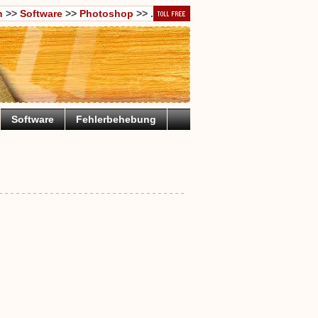
n
>>
Software
>>
Photoshop
>> .
Software
Fehlerbehebung