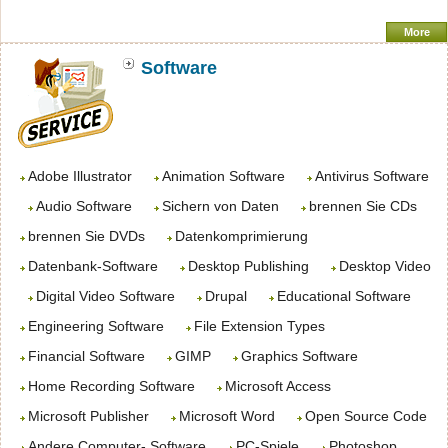
More
Software
Adobe Illustrator
Animation Software
Antivirus Software
Audio Software
Sichern von Daten
brennen Sie CDs
brennen Sie DVDs
Datenkomprimierung
Datenbank-Software
Desktop Publishing
Desktop Video
Digital Video Software
Drupal
Educational Software
Engineering Software
File Extension Types
Financial Software
GIMP
Graphics Software
Home Recording Software
Microsoft Access
Microsoft Publisher
Microsoft Word
Open Source Code
Andere Computer- Software
PC-Spiele
Photoshop