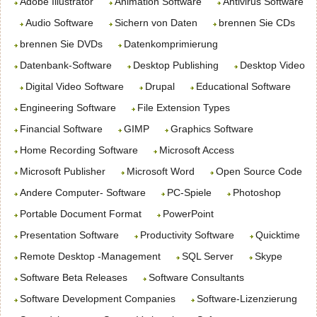
Adobe Illustrator
Animation Software
Antivirus Software
Audio Software
Sichern von Daten
brennen Sie CDs
brennen Sie DVDs
Datenkomprimierung
Datenbank-Software
Desktop Publishing
Desktop Video
Digital Video Software
Drupal
Educational Software
Engineering Software
File Extension Types
Financial Software
GIMP
Graphics Software
Home Recording Software
Microsoft Access
Microsoft Publisher
Microsoft Word
Open Source Code
Andere Computer- Software
PC-Spiele
Photoshop
Portable Document Format
PowerPoint
Presentation Software
Productivity Software
Quicktime
Remote Desktop -Management
SQL Server
Skype
Software Beta Releases
Software Consultants
Software Development Companies
Software-Lizenzierung