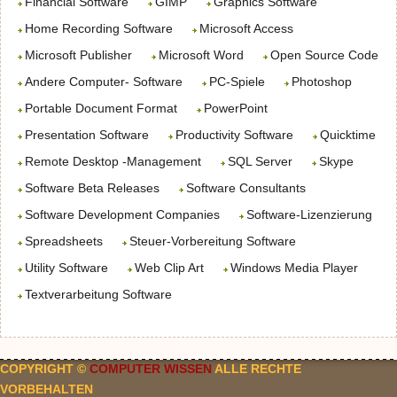
Financial Software
GIMP
Graphics Software
Home Recording Software
Microsoft Access
Microsoft Publisher
Microsoft Word
Open Source Code
Andere Computer- Software
PC-Spiele
Photoshop
Portable Document Format
PowerPoint
Presentation Software
Productivity Software
Quicktime
Remote Desktop -Management
SQL Server
Skype
Software Beta Releases
Software Consultants
Software Development Companies
Software-Lizenzierung
Spreadsheets
Steuer-Vorbereitung Software
Utility Software
Web Clip Art
Windows Media Player
Textverarbeitung Software
COPYRIGHT ©
COMPUTER WISSEN
ALLE RECHTE
VORBEHALTEN