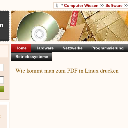
*
Computer Wissen
>>
Software
>
Home
Hardware
Netzwerke
Programmierung
Betriebssysteme
Wie kommt man zum PDF in Linux drucken
t