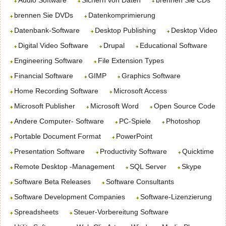
Audio Software
Sichern von Daten
brennen Sie CDs
brennen Sie DVDs
Datenkomprimierung
Datenbank-Software
Desktop Publishing
Desktop Video
Digital Video Software
Drupal
Educational Software
Engineering Software
File Extension Types
Financial Software
GIMP
Graphics Software
Home Recording Software
Microsoft Access
Microsoft Publisher
Microsoft Word
Open Source Code
Andere Computer- Software
PC-Spiele
Photoshop
Portable Document Format
PowerPoint
Presentation Software
Productivity Software
Quicktime
Remote Desktop -Management
SQL Server
Skype
Software Beta Releases
Software Consultants
Software Development Companies
Software-Lizenzierung
Spreadsheets
Steuer-Vorbereitung Software