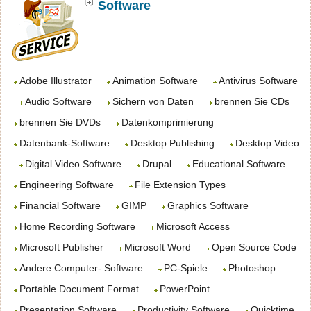
Software
Adobe Illustrator
Animation Software
Antivirus Software
Audio Software
Sichern von Daten
brennen Sie CDs
brennen Sie DVDs
Datenkomprimierung
Datenbank-Software
Desktop Publishing
Desktop Video
Digital Video Software
Drupal
Educational Software
Engineering Software
File Extension Types
Financial Software
GIMP
Graphics Software
Home Recording Software
Microsoft Access
Microsoft Publisher
Microsoft Word
Open Source Code
Andere Computer- Software
PC-Spiele
Photoshop
Portable Document Format
PowerPoint
Presentation Software
Productivity Software
Quicktime