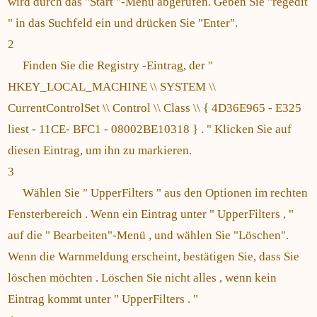
wird durch das "Start "-Menü abgerufen. Geben Sie "regedit
" in das Suchfeld ein und drücken Sie "Enter".
2
Finden Sie die Registry -Eintrag, der "
HKEY_LOCAL_MACHINE \\ SYSTEM \\
CurrentControlSet \\ Control \\ Class \\ { 4D36E965 - E325
liest - 11CE- BFC1 - 08002BE10318 } . " Klicken Sie auf
diesen Eintrag, um ihn zu markieren.
3
Wählen Sie " UpperFilters " aus den Optionen im rechten
Fensterbereich . Wenn ein Eintrag unter " UpperFilters , "
auf die " Bearbeiten"-Menü , und wählen Sie "Löschen".
Wenn die Warnmeldung erscheint, bestätigen Sie, dass Sie
löschen möchten . Löschen Sie nicht alles , wenn kein
Eintrag kommt unter " UpperFilters . "