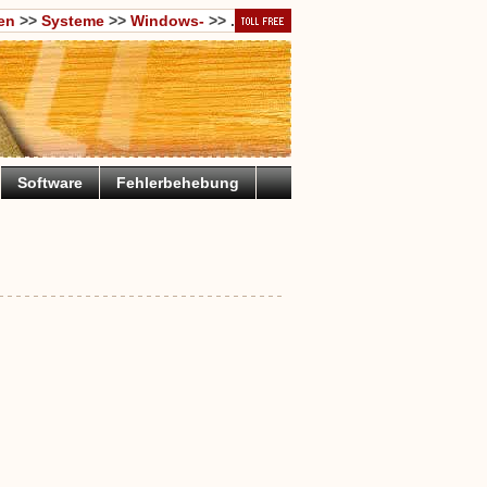
en
>>
Systeme
>>
Windows-
>> .
Software
Fehlerbehebung