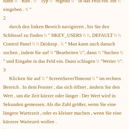
dann \\ " Run . \\ " Typ \\ "regedit \\ " in das Feld ein. Hit \\ "
eingeben . \\ "
2
durch den linken Bereich navigieren , bis Sie den
Schlüssel zu finden \\ " HKEY_USERS \\ \\. DEFAULT \\ \\
Control Panel \\ \\ Desktop . \\ " Man kann auch danach
suchen , indem Sie auf \\ "Bearbeiten \\", dann \\ "Suchen \\
" und Eingabe in das Feld ein. Dann schlagen \\ "Weiter \\".
3
Klicken Sie auf \\ " ScreenSaverTimeout \\ " im rechten
Bereich . In dem Fenster , das sich öffnet , ändern Sie den
Wert , um die Zeit kürzer oder länger . Der Wert wird in
Sekunden gemessen. Als die Zahl größer, wenn Sie eine
längere Wartezeit , oder es kleiner machen , wenn Sie eine
kürzere Wartezeit wollen .