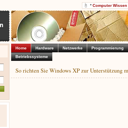
*
Computer Wissen
Home
Hardware
Netzwerke
Programmierung
Betriebssysteme
So richten Sie Windows XP zur Unterstützung 