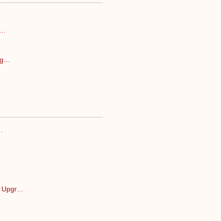
ä…
eig…
…
o Upgr…