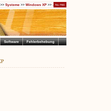
>>
Systeme
>>
Windows XP
>> .
Software
Fehlerbehebung
XP