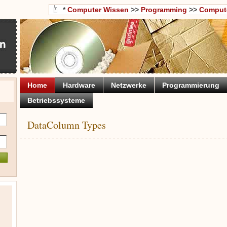
*
Computer Wissen
>>
Programming
>>
Comput
Home
Hardware
Netzwerke
Programmierung
Betriebssysteme
DataColumn Types