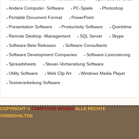
Andere Computer- Software
PC-Spiele
Photoshop
Portable Document Format
PowerPoint
Presentation Software
Productivity Software
Quicktime
Remote Desktop -Management
SQL Server
Skype
Software Beta Releases
Software Consultants
Software Development Companies
Software-Lizenzierung
Spreadsheets
Steuer-Vorbereitung Software
Utility Software
Web Clip Art
Windows Media Player
Textverarbeitung Software
COPYRIGHT ©
COMPUTER WISSEN
ALLE RECHTE
VORBEHALTEN